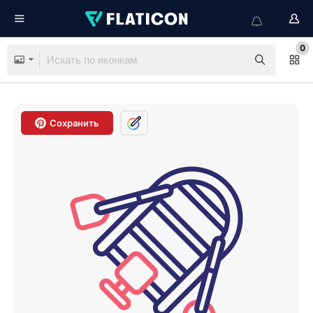
0
Сохранить