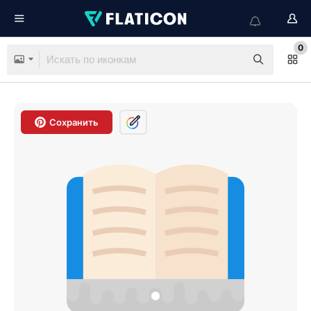
0
Сохранить