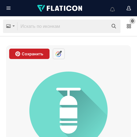
0
Сохранить