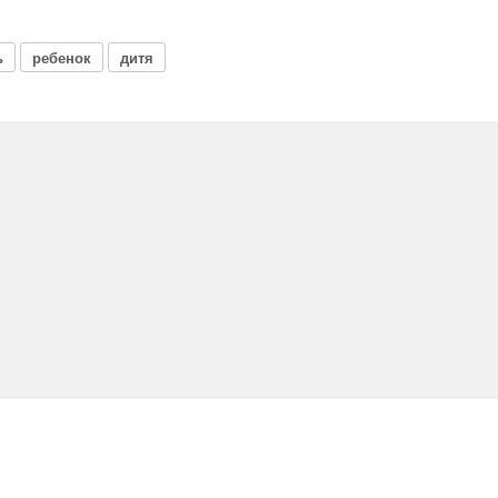
ь
ребенок
дитя