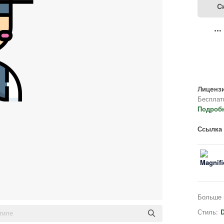
С
Лицензи
Бесплат
Подроб
Ссылка 
Больше 
Стиль:
D