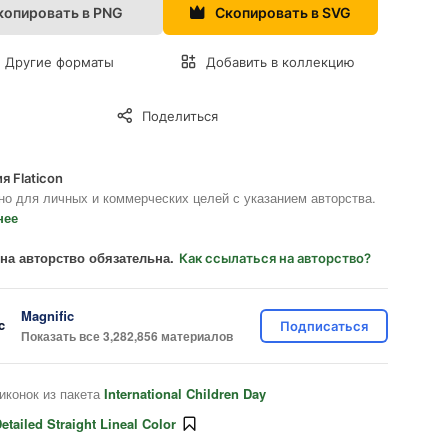
копировать в PNG
Скопировать в SVG
Другие форматы
Добавить в коллекцию
Поделиться
я Flaticon
но для личных и коммерческих целей с указанием авторства.
нее
на авторство обязательна.
Как ссылаться на авторство?
Magnific
Подписаться
Показать все 3,282,856 материалов
иконок из пакета
International Children Day
etailed Straight Lineal Color