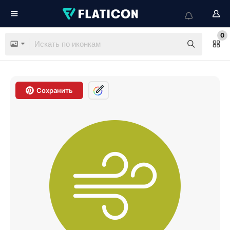
0
Сохранить