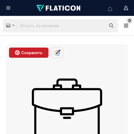
0
Сохранить