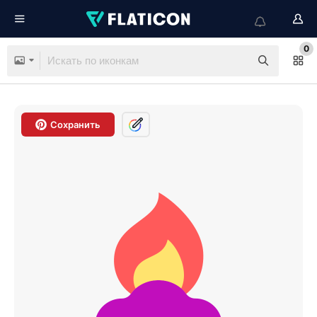
0
Сохранить