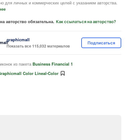
но для личных и коммерческих целей с указанием авторства.
нее
на авторство обязательна.
Как ссылаться на авторство?
graphicmall
Подписаться
Показать все 115,032 материалов
иконок из пакета
Business Financial 1
raphicmall Color Lineal-Color