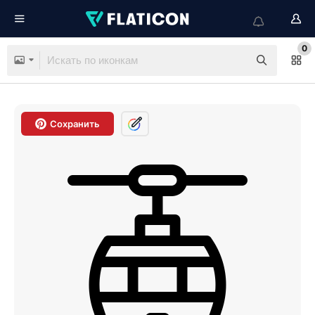
0
Сохранить