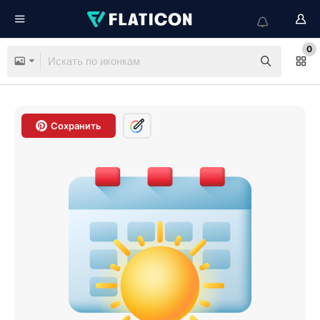
0
Сохранить