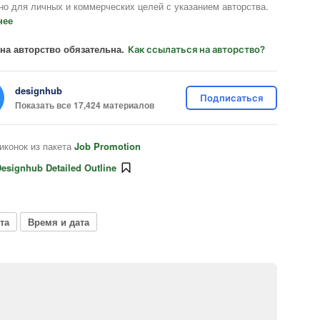
но для личных и коммерческих целей с указанием авторства.
нее
на авторство обязательна.
Как ссылаться на авторство?
designhub
Подписаться
Показать все 17,424 материалов
иконок из пакета
Job Promotion
esignhub Detailed Outline
та
Время и дата