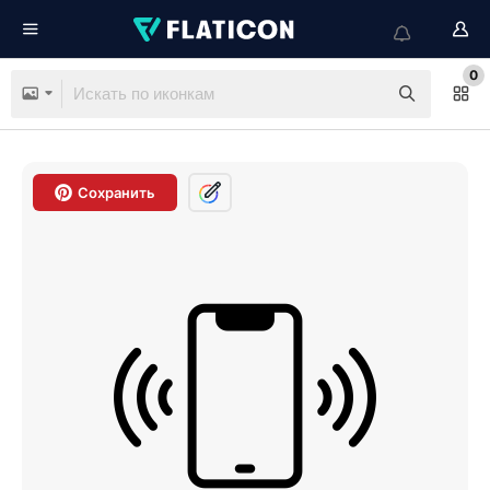
0
Сохранить