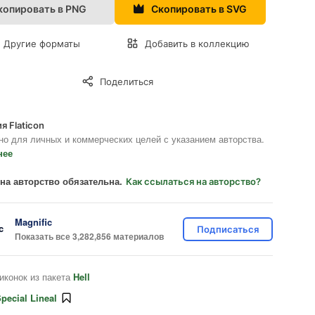
копировать в PNG
Скопировать в SVG
Другие форматы
Добавить в коллекцию
Поделиться
я Flaticon
но для личных и коммерческих целей с указанием авторства.
нее
на авторство обязательна.
Как ссылаться на авторство?
Magnific
Подписаться
Показать все 3,282,856 материалов
иконок из пакета
Hell
pecial Lineal