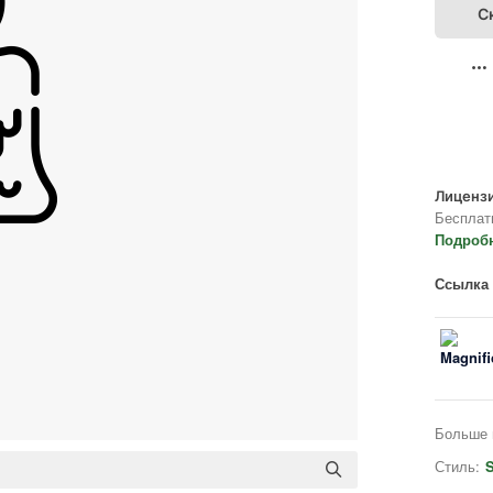
С
Лицензи
Бесплат
Подроб
Ссылка 
Больше 
Стиль:
S