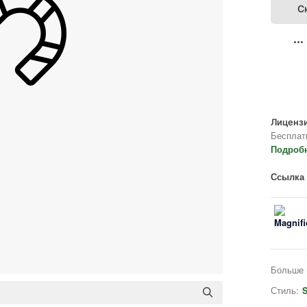
С
Лицензи
Бесплат
Подроб
Ссылка 
Больше 
Стиль:
S