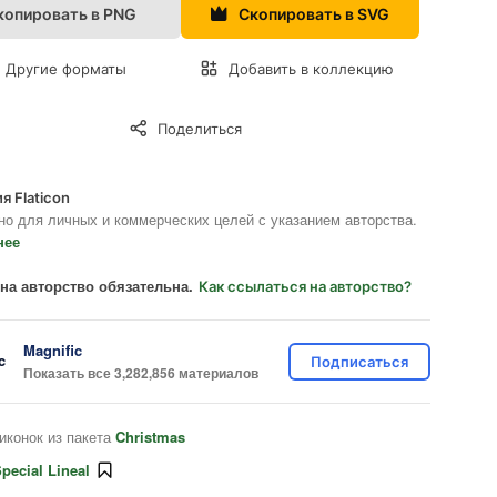
копировать в PNG
Скопировать в SVG
Другие форматы
Добавить в коллекцию
Поделиться
я Flaticon
но для личных и коммерческих целей с указанием авторства.
нее
на авторство обязательна.
Как ссылаться на авторство?
Magnific
Подписаться
Показать все 3,282,856 материалов
иконок из пакета
Christmas
pecial Lineal