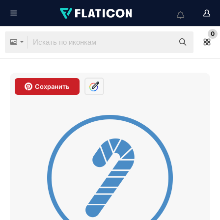
0
Сохранить