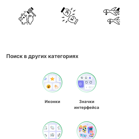
Поиск в других категориях
Иконки
Значки
интерфейса