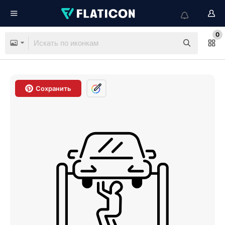
0
Сохранить