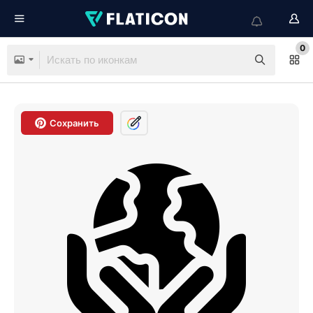
0
Сохранить