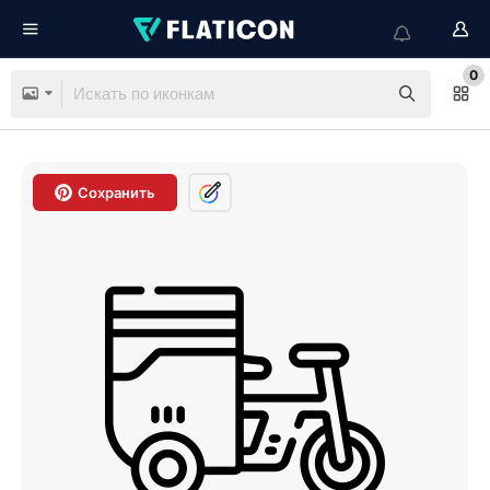
0
Сохранить