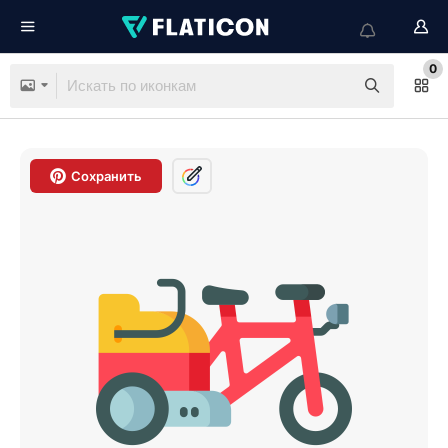
0
Сохранить