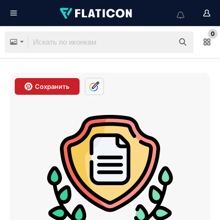
0
Сохранить