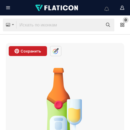
0
Сохранить