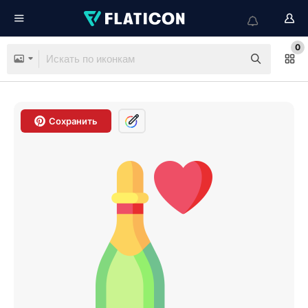
0
Сохранить