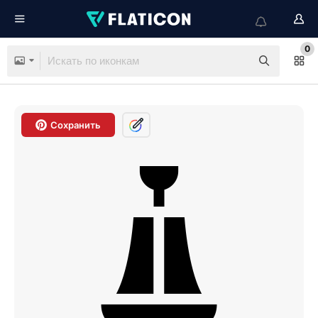
0
Сохранить