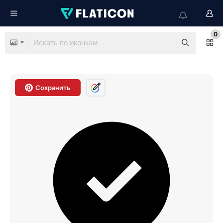
0
Сохранить