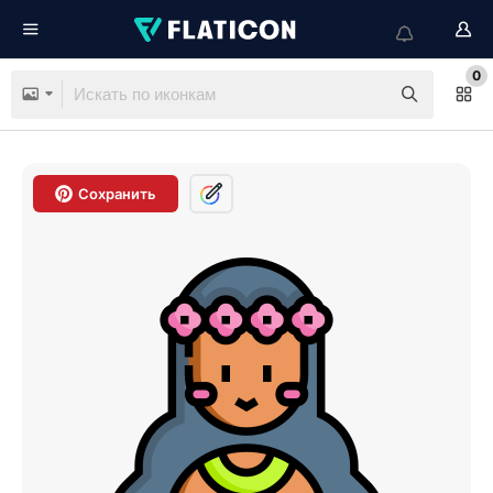
0
Сохранить