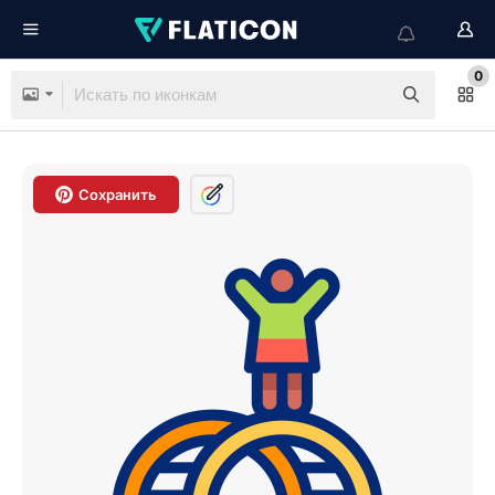
0
Сохранить