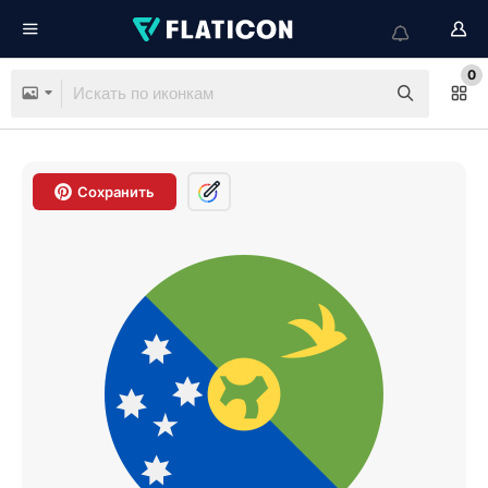
0
Сохранить