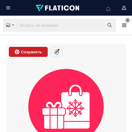
0
Сохранить