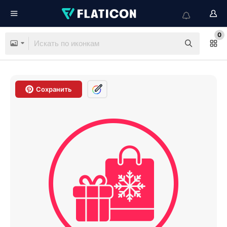
0
Сохранить