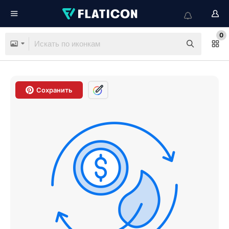
0
Сохранить