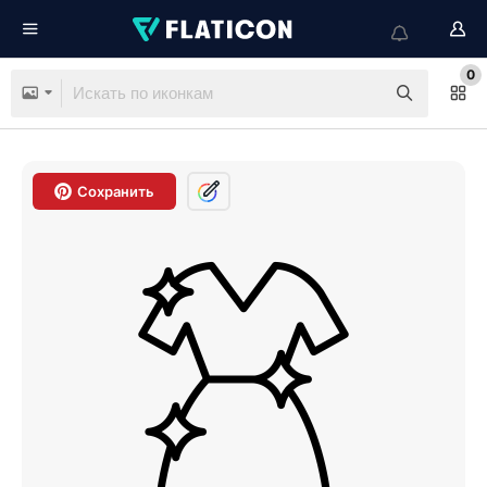
0
Сохранить