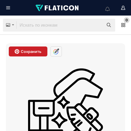
0
Сохранить