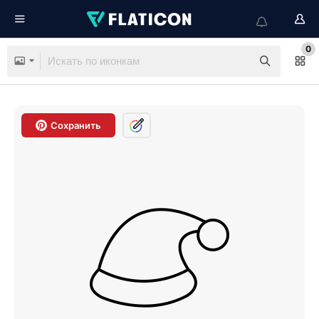
0
Сохранить