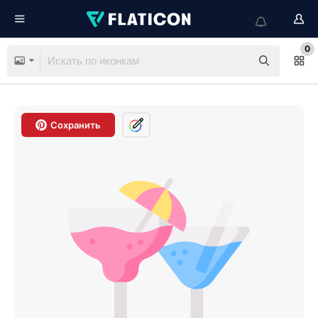
0
Сохранить