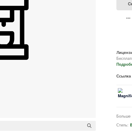
С
Лицензи
Бесплат
Подроб
Ссылка 
Больше 
Стиль:
B