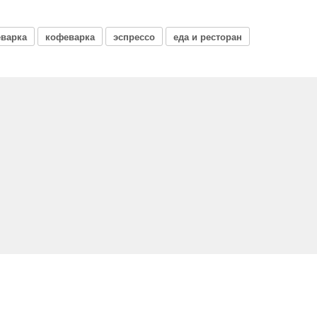
варка
кофеварка
эспрессо
еда и ресторан