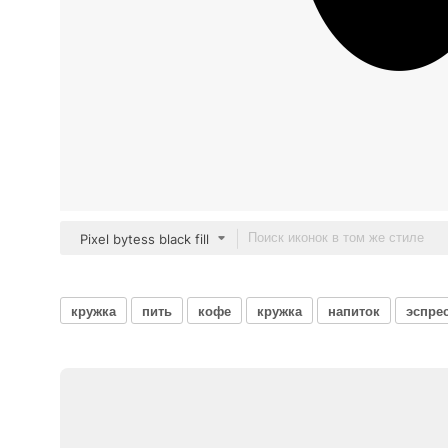
Pixel bytess black fill
кружка
пить
кофе
кружка
напиток
эспре