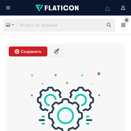
0
Сохранить