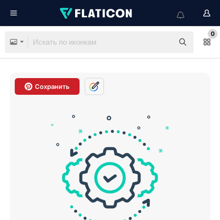
0
Сохранить