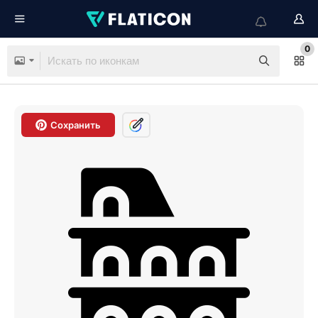
0
Сохранить