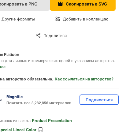
копировать в PNG
Скопировать в SVG
Другие форматы
Добавить в коллекцию
Поделиться
я Flaticon
но для личных и коммерческих целей с указанием авторства.
нее
на авторство обязательна.
Как ссылаться на авторство?
Magnific
Подписаться
Показать все 3,282,856 материалов
иконок из пакета
Product Presentation
pecial Lineal Color