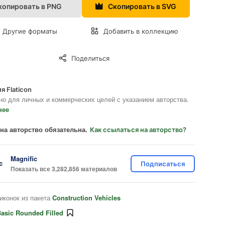
копировать в PNG
Скопировать в SVG
Другие форматы
Добавить в коллекцию
Поделиться
я Flaticon
но для личных и коммерческих целей с указанием авторства.
нее
на авторство обязательна.
Как ссылаться на авторство?
Magnific
Подписаться
Показать все 3,282,856 материалов
иконок из пакета
Construction Vehicles
asic Rounded Filled