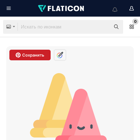
0
Сохранить