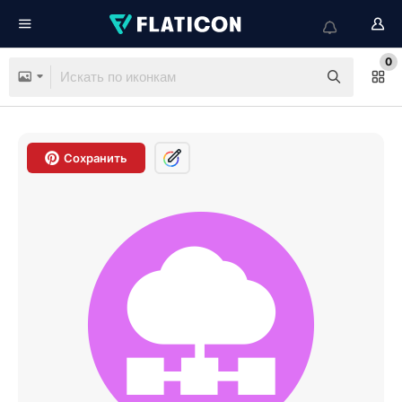
0
Сохранить