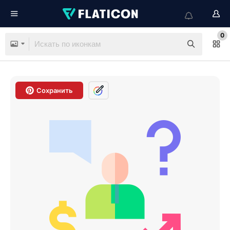
0
Сохранить