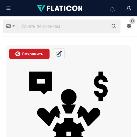
0
Сохранить