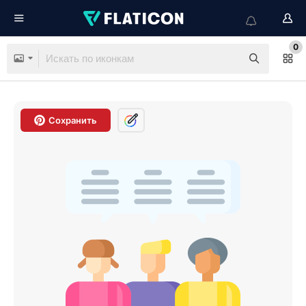
0
Сохранить