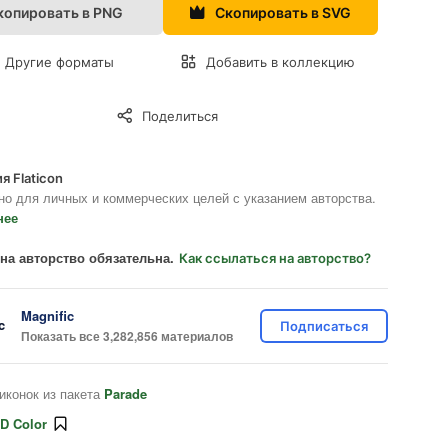
копировать в PNG
Скопировать в SVG
Другие форматы
Добавить в коллекцию
Поделиться
я Flaticon
но для личных и коммерческих целей с указанием авторства.
нее
на авторство обязательна.
Как ссылаться на авторство?
Magnific
Подписаться
Показать все 3,282,856 материалов
иконок из пакета
Parade
D Color