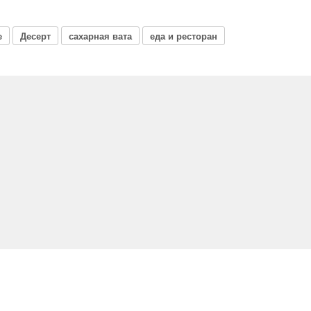
е
Десерт
сахарная вата
еда и ресторан