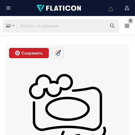
0
Сохранить