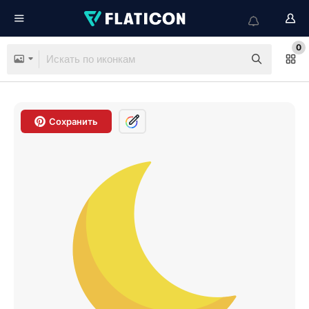
0
Сохранить