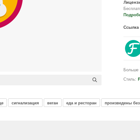
Лицензи
Бесплат
Подроб
Ссылка 
Больше 
Стиль:
F
це
сигнализация
веган
еда и ресторан
произведены без